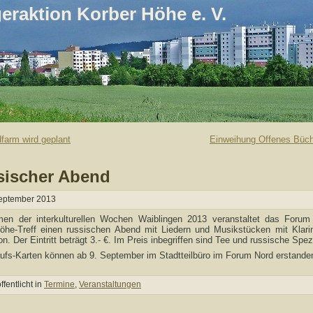
eraktion Korber Höhe e. V.
farm wird geplant
Einweihung Offenes Büch
sischer Abend
eptember 2013
en der interkulturellen Wochen Waiblingen 2013 veranstaltet das Forum
öhe-Treff einen russischen Abend mit Liedern und Musikstücken mit Klari
n. Der Eintritt beträgt 3.- €. Im Preis inbegriffen sind Tee und russische Spez
ufs-Karten können ab 9. September im Stadtteilbüro im Forum Nord erstande
ffentlicht in
Termine
,
Veranstaltungen