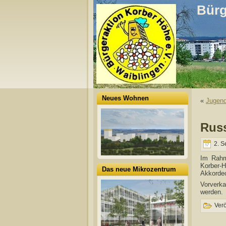
Bürg
Neues Wohnen
«
Jugend
Rus
2. S
Im Rahm
Korber-H
Das neue Mikrozentrum
Akkordeo
Vorverka
werden.
Verö